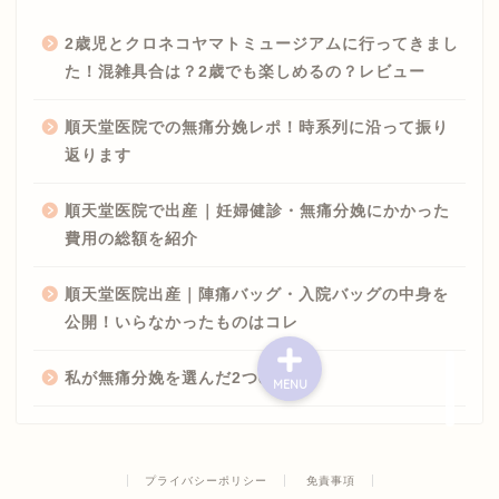
2歳児とクロネコヤマトミュージアムに行ってきまし
た！混雑具合は？2歳でも楽しめるの？レビュー
順天堂医院での無痛分娩レポ！時系列に沿って振り
返ります
順天堂医院で出産｜妊婦健診・無痛分娩にかかった
費用の総額を紹介
順天堂医院出産｜陣痛バッグ・入院バッグの中身を
公開！いらなかったものはコレ
私が無痛分娩を選んだ2つの理由
MENU
サンプルページ
プライバシーポリシー
特定商取引法に基づく表記
プライバシーポリシー
免責事項