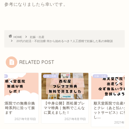
参考になりましたら幸いです。
HOME
妊娠・出産
20代の妊活・不妊治療 何から始めるべき？人工授精で妊娠した私の体験談
RELATED POST
・出産
妊娠・出産
妊娠・出産
天堂医院での無痛分娩
【中身公開】西松屋プレ
順天堂医院で出産な
ポ！時系列に沿って振
ママ特典｜無料でこんな
とクレ（あと払いク
返ります
に貰えました！
ットサービス）に登
し...
2021年9月10日
2021年8月19日
2021年8